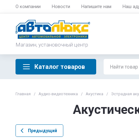
О компании
Новости
Напишите нам
Наш ад
Магазин, установочный центр
Каталог товаров
Главная
/
Аудио-видеотехника
/
Акустика
/
Эстрадная ак
Акустическ
Предыдущий