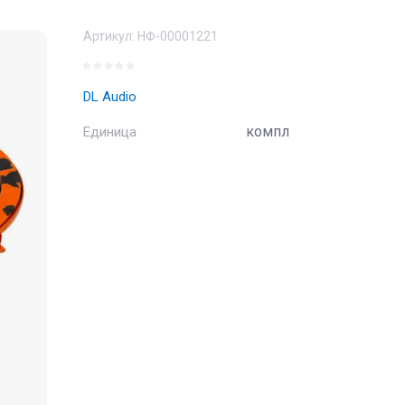
Артикул:
НФ-00001221
DL Audio
компл
Единица