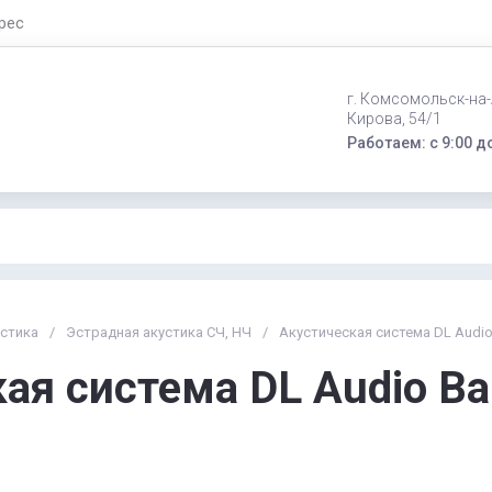
рес
г. Комсомольск-на-
Кирова, 54/1
Работаем: с 9:00 д
устика
/
Эстрадная акустика СЧ, НЧ
/
Акустическая система DL Audio
ая система DL Audio Ba