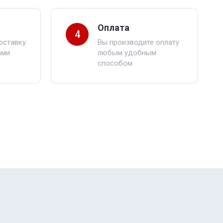
Оплата
4
оставку
Вы производите оплату
ами
любым удобным
способом